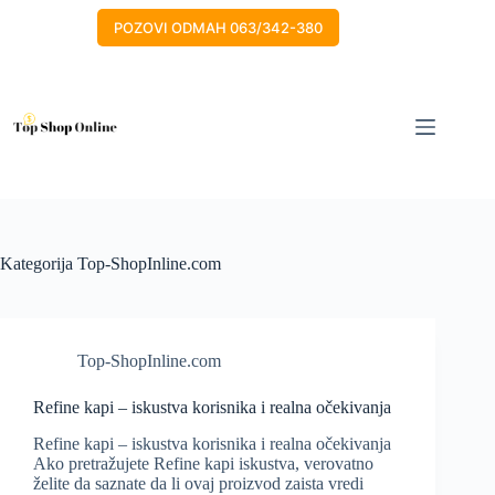
Skip
to
POZOVI ODMAH 063/342-380
content
Kategorija
Top-ShopInline.com
Top-ShopInline.com
Refine kapi – iskustva korisnika i realna očekivanja
Refine kapi – iskustva korisnika i realna očekivanja
Ako pretražujete Refine kapi iskustva, verovatno
želite da saznate da li ovaj proizvod zaista vredi