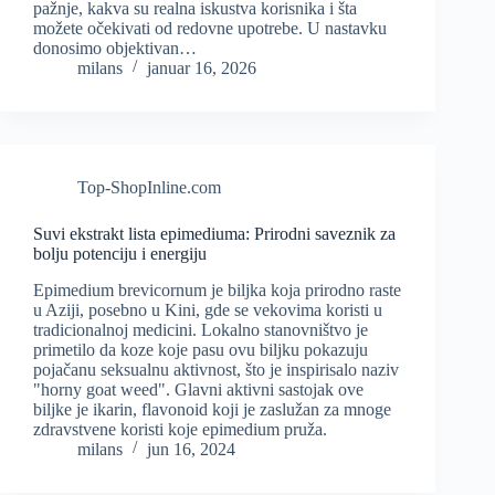
pažnje, kakva su realna iskustva korisnika i šta
možete očekivati od redovne upotrebe. U nastavku
donosimo objektivan…
milans
januar 16, 2026
Top-ShopInline.com
Suvi ekstrakt lista epimediuma: Prirodni saveznik za
bolju potenciju i energiju
Epimedium brevicornum je biljka koja prirodno raste
u Aziji, posebno u Kini, gde se vekovima koristi u
tradicionalnoj medicini. Lokalno stanovništvo je
primetilo da koze koje pasu ovu biljku pokazuju
pojačanu seksualnu aktivnost, što je inspirisalo naziv
"horny goat weed". Glavni aktivni sastojak ove
biljke je ikarin, flavonoid koji je zaslužan za mnoge
zdravstvene koristi koje epimedium pruža.
milans
jun 16, 2024