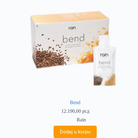
Bend
12.190,00
рсд
Rain
Dodaj u korpu