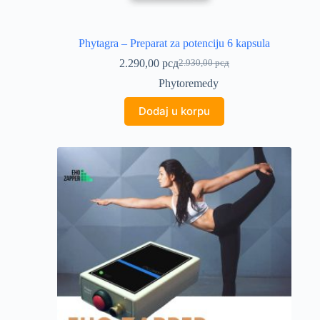
Phytagra – Preparat za potenciju 6 kapsula
2.290,00
рсд
2.930,00
рсд
Originalna
Trenutna
cena
cena
Phytoremedy
je
je:
bila:
2.290,00 рсд.
Dodaj u korpu
2.930,00 рсд.