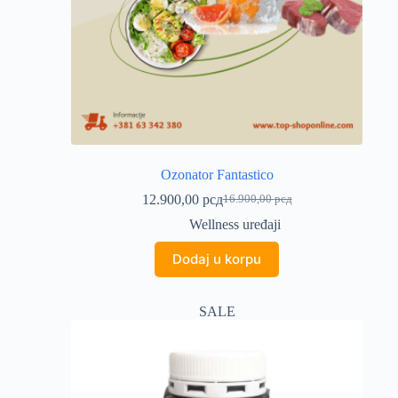
Ozonator Fantastico
12.900,00
рсд
16.900,00
рсд
Originalna
Trenutna
cena
cena
Wellness uređaji
je
je:
bila:
12.900,00 рсд.
Dodaj u korpu
16.900,00 рсд.
SALE