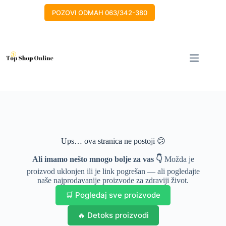
Skip
to
POZOVI ODMAH 063/342-380
content
Ups… ova stranica ne postoji 😕
Ali imamo nešto mnogo bolje za vas 👇
Možda je
proizvod uklonjen ili je link pogrešan — ali pogledajte
naše najprodavanije proizvode za zdraviji život.
🛒 Pogledaj sve proizvode
🔥 Detoks proizvodi