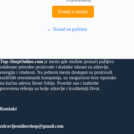
Dodaj u korpu
← Nazad na početnu
Top-ShopOnline.com
je mesto gde možete pronaći pažljivo
odabrane prirodne proizvode i dodatke ishrani za zdravlje,
energiju i vitalnost. Na jednom mestu dostupni su proizvodi
različitih renomiranih kompanija, uz mogućnost brze isporuke
na kućnu adresu širom Srbije. Posetite nas i izaberite
proverena rešenja za bolje zdravlje i kvalitetniji život.
Kontakt
zdravljeonlineshop@gmail.com