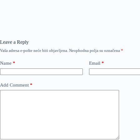
Leave a Reply
Vaša adresa e-pošte neće biti objavljena.
Neophodna polja su označena
*
Name
*
Email
*
Add Comment
*