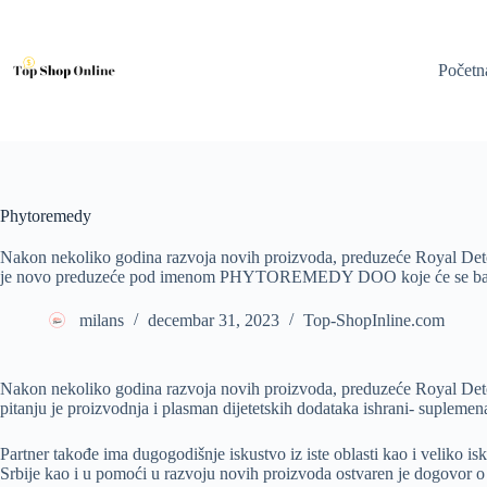
Skip
to
content
Početn
Phytoremedy
Nakon nekoliko godina razvoja novih proizvoda, preduzeće Royal Det
je novo preduzeće pod imenom PHYTOREMEDY DOO koje će se bavit
milans
decembar 31, 2023
Top-ShopInline.com
Nakon nekoliko godina razvoja novih proizvoda, preduzeće Royal Det
pitanju je proizvodnja i plasman dijetetskih dodataka ishrani- suplemen
Partner takođe ima dugogodišnje iskustvo iz iste oblasti kao i veliko
Srbije kao i u pomoći u razvoju novih proizvoda ostvaren je dogovor o f