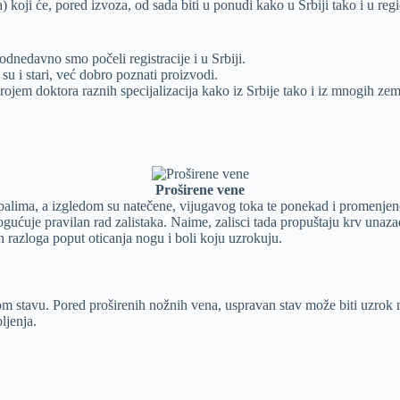
 koji će, pored izvoza, od sada biti u ponudi kako u Srbiji tako i u reg
nedavno smo počeli registracije i u Srbiji.
su i stari, već dobro poznati proizvodi.
ojem doktora raznih specijalizacija kako iz Srbije tako i iz mnogih zem
Proširene vene
topalima, a izgledom su natečene, vijugavog toka te ponekad i promenjen
ogućuje pravilan rad zalistaka. Naime, zalisci tada propuštaju krv una
h razloga poput oticanja nogu i boli koju uzrokuju.
m stavu. Pored proširenih nožnih vena, uspravan stav može biti uzrok niz
ljenja.