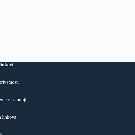
linkovi
privatnosti
nje o saradnji
 linkova
jta