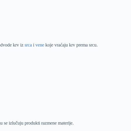
odvode krv iz
srca
i
vene
koje vraćaju krv prema srcu.
emu se izlučuju produkti razmene materije.