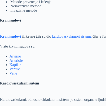
Metode prevencije i lečenja
Neinvazivne metode
Invazivne metode
Krvni sudovi
Krvni sudovi
ili
krvne žile
su dio
kardiovaskularnog sistema
čija je f
Vrste krvnih sudova su:
Arterije
Arteriole
Kapilari
Venule
Vene
Kardiovaskularni sistem
Kardiovaskularni, odnosno cirkulatorni sistem, je sistem organa u lj