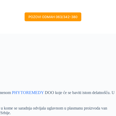
POZOVI ODMAH 063/342-380
 imenom
PHYTOREMEDY
DOO koje će se baviti istom delatnošću. U
na u kome se saradnja odvijala uglavnom u plasmanu proizvoda van
Srbije.