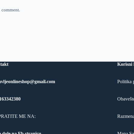
 I comment.
takt
Korisni 
avljeonlineshop@gmail.com
Politika 
163342380
Obavešte
RATITE ME NA:
Razmena
 dole na Fb stranicu
Mapa Sa