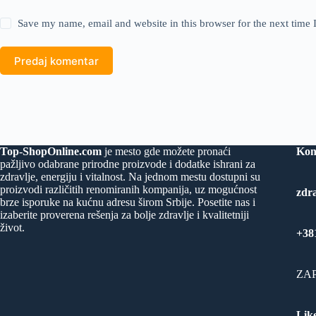
Save my name, email and website in this browser for the next time
Predaj komentar
Top-ShopOnline.com
je mesto gde možete pronaći
Kon
pažljivo odabrane prirodne proizvode i dodatke ishrani za
zdravlje, energiju i vitalnost. Na jednom mestu dostupni su
proizvodi različitih renomiranih kompanija, uz mogućnost
zdr
brze isporuke na kućnu adresu širom Srbije. Posetite nas i
izaberite proverena rešenja za bolje zdravlje i kvalitetniji
život.
+38
ZAP
Like