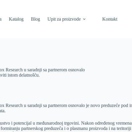
a
Katalog
Blog
Upit za proizvode
Kontakt
ox Research u saradnji sa partnerom osnovalo
i istom delatnošću.
ox Research u saradnji sa partnerom osnovalo je novo preduzeće pod
ata.
 iskustvo i potencijal u međunarodnoj trgovini. Nakon određenog vreme
ormiranju partnerskog preduzeća i o plasmanu proizvoda i na teritoriji 