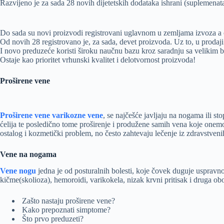
Razvijeno je za sada 28 novih dijetetskih dodataka ishrani (suplemenata)
Do sada su novi proizvodi registrovani uglavnom u zemljama izvoza a od
Od novih 28 registrovano je, za sada, devet proizvoda. Uz to, u prodaji 
I novo preduzeće koristi široku naučnu bazu kroz saradnju sa velikim br
Ostaje kao prioritet vrhunski kvalitet i delotvornost proizvoda!
Proširene vene
Proširene vene varikozne vene
, se najčešće javljaju na nogama ili s
ćelija te posledično tome proširenje i produžene samih vena koje onem
ostalog i kozmetički problem, no često zahtevaju lečenje iz zdravstveni
Vene na nogama
Vene nogu
jedna je od posturalnih bolesti, koje čovek duguje uspravno
kičme(skolioza), hemoroidi, varikokela, nizak krvni pritisak i druga obo
Zašto nastaju proširene vene?
Kako prepoznati simptome?
Što prvo preduzeti?