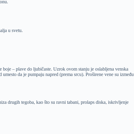
ionu.
alja u svetu.
e boje – plave do ljubičaste. Uzrok ovom stanju je oslabljena venska
zad umesto da je pumpaju napred (prema srcu). Proširene vene su između
a drugih tegoba, kao što su ravni tabani, prolaps diska, iskrivljenje