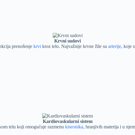
Krvni sudovi
unkcija prenošenje
krvi
kroz telo. Najvažnije krvne žile su
arterije
, koje 
Kardiovaskularni sistem
udskom telu koji omogućuje razmenu
kiseonika
, hranjivih materija i u nj