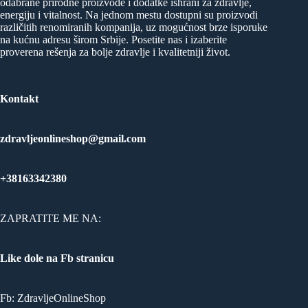
odabrane prirodne proizvode i dodatke ishrani za zdravlje,
energiju i vitalnost. Na jednom mestu dostupni su proizvodi
različitih renomiranih kompanija, uz mogućnost brze isporuke
na kućnu adresu širom Srbije. Posetite nas i izaberite
proverena rešenja za bolje zdravlje i kvalitetniji život.
Kontakt
zdravljeonlineshop@gmail.com
+38163342380
ZAPRATITE ME NA:
Like dole na Fb stranicu
Fb:
ZdravljeOnlineShop