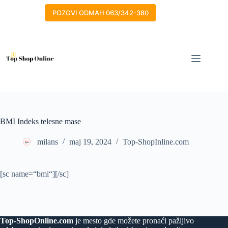
Skip
to
POZOVI ODMAH 063/342-380
content
BMI Indeks telesne mase
milans
maj 19, 2024
Top-ShopInline.com
[sc name=“bmi“][/sc]
Top-ShopOnline.com
je mesto gde možete pronaći pažljivo