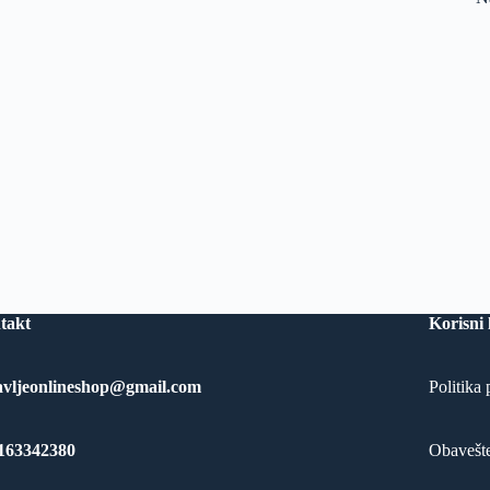
takt
Korisni 
avljeonlineshop@gmail.com
Politika 
163342380
Obavešte