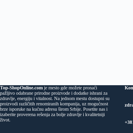
Top-ShopOnline.com
je mesto gde možete pronaći
Kon
pažljivo odabrane prirodne proizvode i dodatke ishrani za
zdravlje, energiju i vitalnost. Na jednom mestu dostupni su
proizvodi različitih renomiranih kompanija, uz mogućnost
zdr
brze isporuke na kućnu adresu širom Srbije. Posetite nas i
izaberite proverena rešenja za bolje zdravlje i kvalitetniji
život.
+38