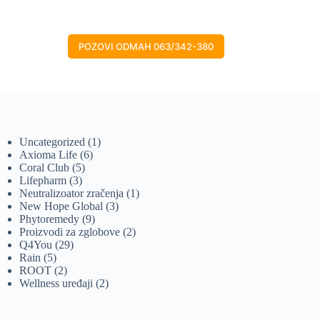
POZOVI ODMAH 063/342-380
1
Uncategorized
1
6
proizvod
Axioma Life
6
5
proizvoda
Coral Club
5
3
proizvoda
Lifepharm
3
proizvoda
1
Neutralizoator zračenja
1
3
proizvod
New Hope Global
3
9
proizvoda
Phytoremedy
9
proizvoda
2
Proizvodi za zglobove
2
29
proizvoda
Q4You
29
5
proizvoda
Rain
5
proizvoda
2
ROOT
2
proizvoda
2
Wellness uređaji
2
proizvoda