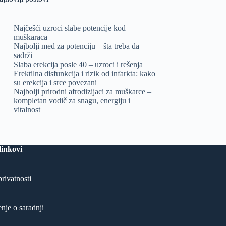
Najčešći uzroci slabe potencije kod
muškaraca
Najbolji med za potenciju – šta treba da
sadrži
Slaba erekcija posle 40 – uzroci i rešenja
Erektilna disfunkcija i rizik od infarkta: kako
su erekcija i srce povezani
Najbolji prirodni afrodizijaci za muškarce –
kompletan vodič za snagu, energiju i
vitalnost
linkovi
privatnosti
nje o saradnji