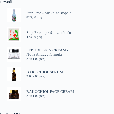
roizvodi
Step Free - Mleko za stopala
873,00
рсд
Step Free – prašak za obuću
473,00
рсд
PEPTIDE SKIN CREAM -
Nova Antiage formula
2.461,00
рсд
BAKUCHIOL SERUM
2.637,00
рсд
BAKUCHIOL FACE CREAM
2.461,00
рсд
jnoviji postovi