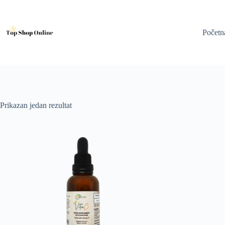
Skip
to
content
Početn
Prikazan jedan rezultat