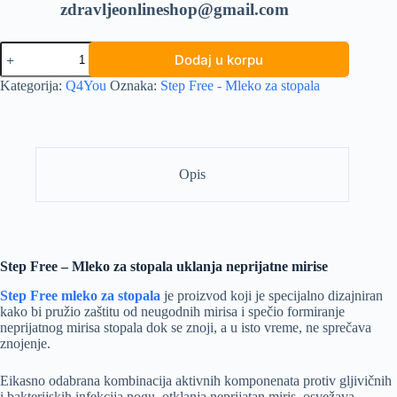
zdravljeonlineshop@gmail.com
Step
Dodaj u korpu
Free
-
Kategorija:
Q4You
Oznaka:
Step Free - Mleko za stopala
Mleko
za
stopala
količina
Opis
Step Free – Mleko za stopala uklanja neprijatne mirise
Step Free mleko za stopala
je proizvod koji je specijalno dizajniran
kako bi pružio zaštitu od neugodnih mirisa i spečio formiranje
neprijatnog mirisa stopala dok se znoji, a u isto vreme, ne sprečava
znojenje.
Eikasno odabrana kombinacija aktivnih komponenata protiv gljivičnih
i bakterijskih infekcija nogu, otklanja neprijatan miris, osvežava