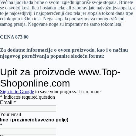
Većina ljudi kada brine o svom izgledu ignoriše svoje stopala. Brinete
se o svojoj kosi, licu i ostatku tela, ali zaboravljate najvažnije-stopala, a
to je najosetljiviji i najopterećeniji deo tela jer stopala tokom dana trpe
celokupnu težinu tela. Nega stopala podrazumeva mnogo više od
samog pranja. Negovane noge su imperativ ne samo tokom leta!
CENA 873.00
Za dodatne informacije o ovom proizvodu, kao i o načinu
njegovog poručivanja popunite sledeću formu: