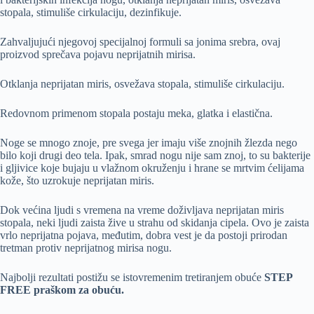
stopala, stimuliše cirkulaciju, dezinfikuje.
Zahvaljujući njegovoj specijalnoj formuli sa jonima srebra, ovaj
proizvod sprečava pojavu neprijatnih mirisa.
Otklanja neprijatan miris, osvežava stopala, stimuliše cirkulaciju.
Redovnom primenom stopala postaju meka, glatka i elastična.
Noge se mnogo znoje, pre svega jer imaju više znojnih žlezda nego
bilo koji drugi deo tela. Ipak, smrad nogu nije sam znoj, to su bakterije
i gljivice koje bujaju u vlažnom okruženju i hrane se mrtvim ćelijama
kože, što uzrokuje neprijatan miris.
Dok većina ljudi s vremena na vreme doživljava neprijatan miris
stopala, neki ljudi zaista žive u strahu od skidanja cipela. Ovo je zaista
vrlo neprijatna pojava, međutim, dobra vest je da postoji prirodan
tretman protiv neprijatnog mirisa nogu.
Najbolji rezultati postižu se istovremenim tretiranjem obuće
STEP
FREE praškom za obuću.