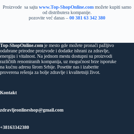
Proizvode sa sajta
www.Top-ShopOnline.com
možete kupiti samo
od distributera kompanije.
pozovite već danas –
00 381 63 342 380
Top-ShopOnline.com
je mesto gde možete pronaći pažljivo
odabrane prirodne proizvode i dodatke ishrani za zdravlje,
energiju i vitalnost. Na jednom mestu dostupni su proizvodi
različitih renomiranih kompanija, uz mogućnost brze isporuke
na kućnu adresu širom Srbije. Posetite nas i izaberite
proverena rešenja za bolje zdravlje i kvalitetniji život.
Kontakt
zdravljeonlineshop@gmail.com
+38163342380