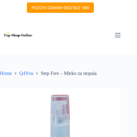
Skip
to
POZOVI ODMAH 063/342-380
content
Home
Q4You
Step Free – Mleko za stopala