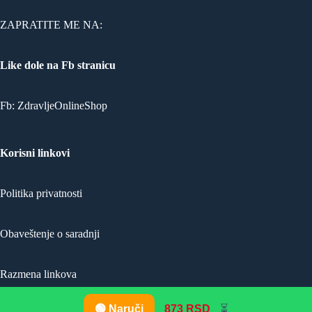
ZAPRATITE ME NA:
Like dole na Fb stranicu
Fb:
ZdravljeOnlineShop
Korisni linkovi
Politika privatnosti
Obaveštenje o saradnji
Razmena linkova
🟢 Naruči
873 RSD
⏳