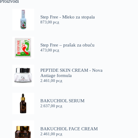
Proizvodi
Step Free - Mleko za stopala
873,00
рсд
Step Free – prašak za obuću
473,00
рсд
PEPTIDE SKIN CREAM - Nova
Antiage formula
2.461,00
рсд
BAKUCHIOL SERUM
2.637,00
рсд
BAKUCHIOL FACE CREAM
2.461,00
рсд