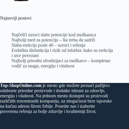
Najnoviji postovi
Najčešći uzroci slabe potencije kod muškaraca
Najbolji med za potenciju – šta treba da sadrži
Slaba erekcija posle 40 – uzroci i rešenja
Erektilna disfunkcija i rizik od infarkta: kako su erekcija
i srce povezani
Najbolji prirodni afrodizijaci za muškarce – kompletan
vodič za snagu, energiju i vitalnost
Top-ShopOnline.com
je mesto gde možete pronaći pažljivo
odabrane prirodne proizvode i dodatke ishrani za zdravlje,
energiju i vitalnost. Na jednom mestu dostupni su proizvodi
različitih renomiranih kompanija, uz mogućnost brze isporuke
na kućnu adresu širom Srbije. Posetite nas i izaberite
proverena rešenja za bolje zdravlje i kvalitetniji život.