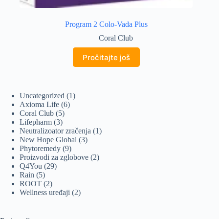
Program 2 Colo-Vada Plus
Coral Club
Pročitajte još
1
Uncategorized
1
6
proizvod
Axioma Life
6
5
proizvoda
Coral Club
5
3
proizvoda
Lifepharm
3
proizvoda
1
Neutralizoator zračenja
1
3
proizvod
New Hope Global
3
9
proizvoda
Phytoremedy
9
proizvoda
2
Proizvodi za zglobove
2
29
proizvoda
Q4You
29
5
proizvoda
Rain
5
proizvoda
2
ROOT
2
proizvoda
2
Wellness uređaji
2
proizvoda