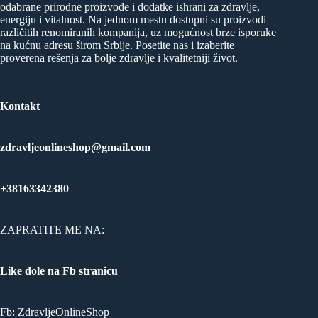
odabrane prirodne proizvode i dodatke ishrani za zdravlje,
energiju i vitalnost. Na jednom mestu dostupni su proizvodi
različitih renomiranih kompanija, uz mogućnost brze isporuke
na kućnu adresu širom Srbije. Posetite nas i izaberite
proverena rešenja za bolje zdravlje i kvalitetniji život.
Kontakt
zdravljeonlineshop@gmail.com
+38163342380
ZAPRATITE ME NA:
Like dole na Fb stranicu
Fb:
ZdravljeOnlineShop