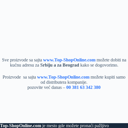
Sve proizvode sa sajta
www.Top-ShopOnline.com
možete dobiti na
kućnu adresu za
Srbiju a za Beograd
kako se dogovorimo.
Proizvode sa sajta
www.Top-ShopOnline.com
možete kupiti samo
od distributera kompanije.
pozovite već danas –
00 381 63 342 380
Top-ShopOnline.com
je mesto gde možete pronaći pažljivo