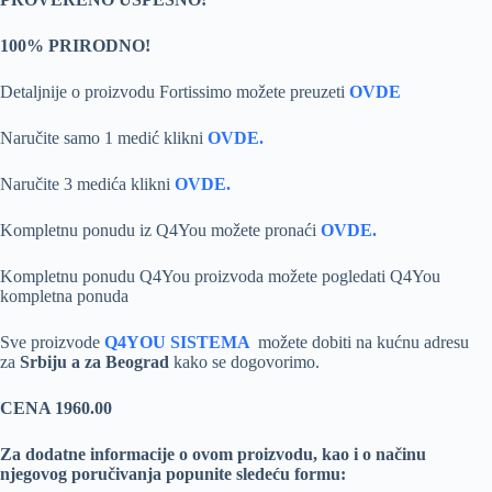
100% PRIRODNO!
Detaljnije o proizvodu Fortissimo možete preuzeti
OVDE
Naručite samo 1 medić klikni
OVDE.
Naručite 3 medića klikni
OVDE.
Kompletnu ponudu iz Q4You možete pronaći
OVDE.
Kompletnu ponudu Q4You proizvoda možete pogledati Q4You
kompletna ponuda
Sve proizvode
Q4YOU SISTEMA
možete dobiti na kućnu adresu
za
Srbiju a za Beograd
kako se dogovorimo.
CENA 1960.00
Za dodatne informacije o ovom proizvodu, kao i o načinu
njegovog poručivanja popunite sledeću formu: