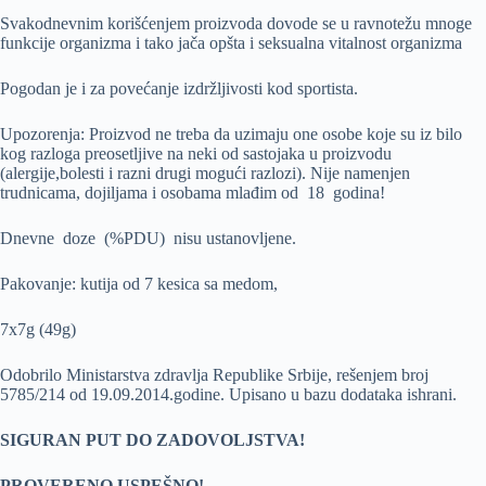
Svakodnevnim korišćenjem proizvoda dovode se u ravnotežu mnoge
funkcije organizma i tako jača opšta i seksualna vitalnost organizma
Pogodan je i za povećanje izdržljivosti kod sportista.
Upozorenja: Proizvod ne treba da uzimaju one osobe koje su iz bilo
kog razloga preosetljive na neki od sastojaka u proizvodu
(alergije,bolesti i razni drugi mogući razlozi). Nije namenjen
trudnicama, dojiljama i osobama mlađim od 18 godina!
Dnevne doze (%PDU) nisu ustanovljene.
Pakovanje: kutija od 7 kesica sa medom,
7x7g (49g)
Odobrilo Ministarstva zdravlja Republike Srbije, rešenjem broj
5785/214 od 19.09.2014.godine. Upisano u bazu dodataka ishrani.
SIGURAN PUT DO ZADOVOLJSTVA!
PROVERENO USPEŠNO!