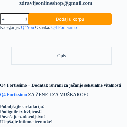
zdravljeonlineshop@gmail.com
Q4
Dodaj u korpu
Fortissimo
količina
Kategorija:
Q4You
Oznaka:
Q4 Fortissimo
Opis
Q4 Fortissimo – Dodatak ishrani za jačanje seksualne vitalnosti
Q4 Fortissimo
ZA ŽENE I ZA MUŠKARCE!
Poboljšajte cirkulaciju!
Podignite izdržljivost!
Povećajte zadovoljstvo!
Ulepšajte intimne trenutke!