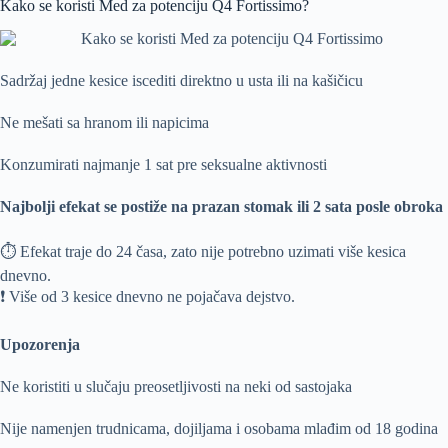
Kako se koristi Med za potenciju Q4 Fortissimo?
Sadržaj jedne kesice iscediti direktno u usta ili na kašičicu
Ne mešati sa hranom ili napicima
Konzumirati najmanje 1 sat pre seksualne aktivnosti
Najbolji efekat se postiže na prazan stomak ili 2 sata posle obroka
⏱ Efekat traje do 24 časa, zato nije potrebno uzimati više kesica
dnevno.
❗ Više od 3 kesice dnevno ne pojačava dejstvo.
Upozorenja
Ne koristiti u slučaju preosetljivosti na neki od sastojaka
Nije namenjen trudnicama, dojiljama i osobama mlađim od 18 godina