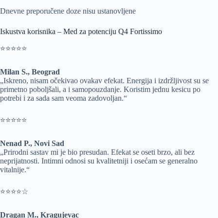
Dnevne preporučene doze nisu ustanovljene
Iskustva korisnika – Med za potenciju Q4 Fortissimo
⭐⭐⭐⭐⭐
Milan S., Beograd
„Iskreno, nisam očekivao ovakav efekat. Energija i izdržljivost su se
primetno poboljšali, a i samopouzdanje. Koristim jednu kesicu po
potrebi i za sada sam veoma zadovoljan.“
⭐⭐⭐⭐⭐
Nenad P., Novi Sad
„Prirodni sastav mi je bio presudan. Efekat se oseti brzo, ali bez
neprijatnosti. Intimni odnosi su kvalitetniji i osećam se generalno
vitalnije.“
⭐⭐⭐⭐☆
Dragan M., Kragujevac