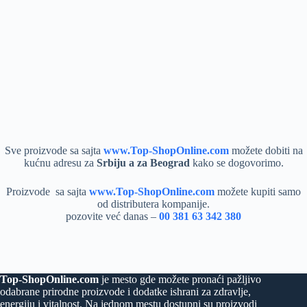
Sve proizvode sa sajta
www.Top-ShopOnline.com
možete dobiti na
kućnu adresu za
Srbiju a za Beograd
kako se dogovorimo.
Proizvode sa sajta
www.Top-ShopOnline.com
možete kupiti samo
od distributera kompanije.
pozovite već danas –
00 381 63 342 380
Top-ShopOnline.com
je mesto gde možete pronaći pažljivo
odabrane prirodne proizvode i dodatke ishrani za zdravlje,
energiju i vitalnost. Na jednom mestu dostupni su proizvodi