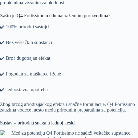
problemima vezanim za plodnost.
Zašto je Q4 Fortissimo među najtraženijim proizvodima?
✔️ 100% prirodni sastojci
✔️ Bez veštačkih supstanci
✔️ Brz i dugotrajan efekat
✔️ Pogodan za muškarce i žene
✔️ Jednostavna upotreba
Zbog brzog afrodizijačkog efekta i snažne formulacije, Q4 Fortissimo
zauzima vodeće mesto među prirodnim preparatima za potenciju.
Sastav – prirodna snaga u jednoj kesici