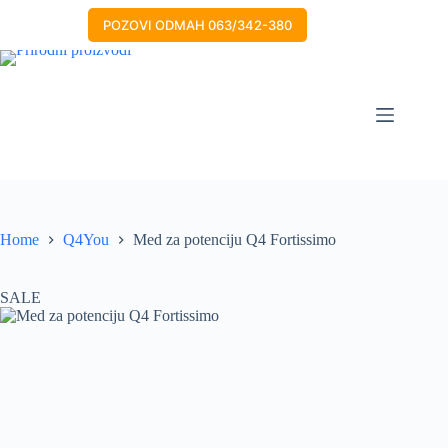
Skip
to
POZOVI ODMAH 063/342-380
content
Home
Q4You
Med za potenciju Q4 Fortissimo
SALE