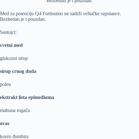
Med za potenciju Q4 Fortissimo ne sadrži veštačke supstance.
Bezbedan je i pouzdan.
Sastojci:
cvetni med
glukozni sirup
sirup crnog duda
polen
ekstrakt lista epimediuma
mahuna rogača
ovas
koren đumbira