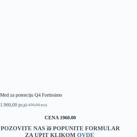
Med za potenciju Q4 Fortissimo
1.960,00
рсд
2.450,00
рсд
Originalna
Trenutna
cena
cena
CENA 1960.00
je
je:
bila:
1.960,00 рсд.
POZOVITE NAS ili POPUNITE FORMULAR
2.450,00 рсд.
ZA UPIT KLIKOM
OVDE