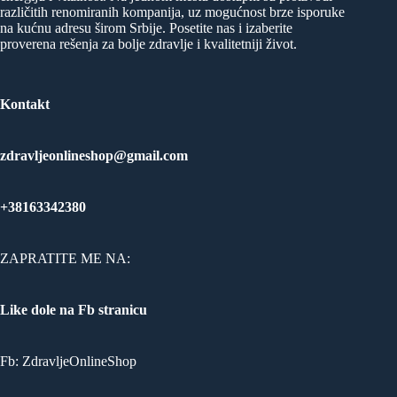
različitih renomiranih kompanija, uz mogućnost brze isporuke
na kućnu adresu širom Srbije. Posetite nas i izaberite
proverena rešenja za bolje zdravlje i kvalitetniji život.
Kontakt
zdravljeonlineshop@gmail.com
+38163342380
ZAPRATITE ME NA:
Like dole na Fb stranicu
Fb:
ZdravljeOnlineShop