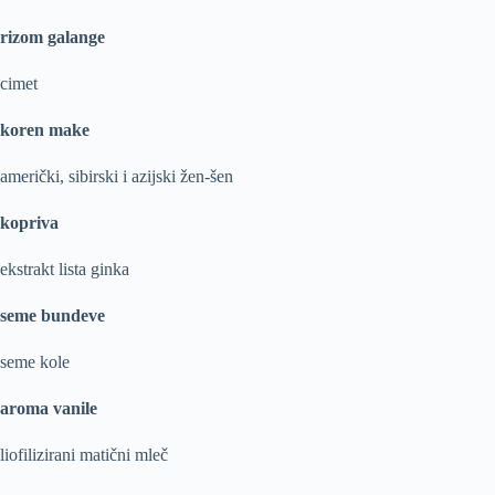
rizom galange
cimet
koren make
američki, sibirski i azijski žen-šen
kopriva
ekstrakt lista ginka
seme bundeve
seme kole
aroma vanile
liofilizirani matični mleč