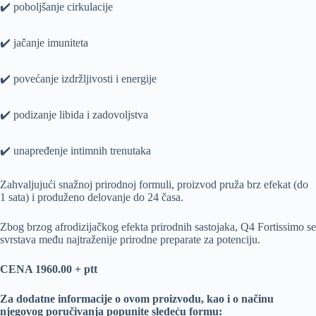
✔️ poboljšanje cirkulacije
✔️ jačanje imuniteta
✔️ povećanje izdržljivosti i energije
✔️ podizanje libida i zadovoljstva
✔️ unapređenje intimnih trenutaka
Zahvaljujući snažnoj prirodnoj formuli, proizvod pruža brz efekat (do
1 sata) i produženo delovanje do 24 časa.
Zbog brzog afrodizijačkog efekta prirodnih sastojaka, Q4 Fortissimo se
svrstava među najtraženije prirodne preparate za potenciju.
CENA 1960.00 + ptt
Za dodatne informacije o ovom proizvodu, kao i o načinu
njegovog poručivanja popunite sledeću formu: