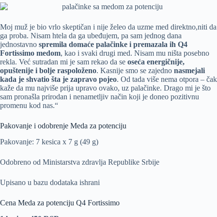
Moj muž je bio vrlo skeptičan i nije želeo da uzme med direktno,niti da
ga proba. Nisam htela da ga ubeđujem, pa sam jednog dana
jednostavno
spremila domaće palačinke i premazala ih Q4
Fortissimo medom
, kao i svaki drugi med. Nisam mu ništa posebno
rekla. Već sutradan mi je sam rekao da se
oseća energičnije,
opuštenije i bolje raspoloženo
. Kasnije smo se zajedno
nasmejali
kada je shvatio šta je zapravo pojeo
. Od tada više nema otpora – čak
kaže da mu najviše prija upravo ovako, uz palačinke. Drago mi je što
sam pronašla prirodan i nenametljiv način koji je doneo pozitivnu
promenu kod nas.“
Pakovanje i odobrenje Meda za potenciju
Pakovanje: 7 kesica x 7 g (49 g)
Odobreno od Ministarstva zdravlja Republike Srbije
Upisano u bazu dodataka ishrani
Cena Meda za potenciju Q4 Fortissimo