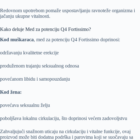
Redovnom upotrebom pomaže uspostavljanju ravnoteže organizma i
jačanju ukupne vitalnosti.
Kako deluje Med za potenciju Q4 Fortissimo?
Kod muškaraca
, med za potenciju Q4 Fortissimo doprinosi:
održavanju kvalitetne erekcije
produženom trajanju seksualnog odnosa
povećanom libidu i samopouzdanju
Kod žena:
povećava seksualnu želju
poboljšava lokalnu cirkulaciju, što doprinosi većem zadovoljstvu
Zahvaljujući snažnom uticaju na cirkulaciju i vitalne funkcije, ovaj
proizvod može biti dodatna podrška i parovima koji se suočavaju sa