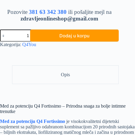
Pozovite
381 63 342 380
ili pošaljite mejl na
zdravljeonlineshop@gmail.com
Med
Dodaj u korpu
za
potenciju
Kategorija:
Q4You
Q4
Fortissimo
količina
Opis
Med za potenciju Q4 Fortissimo – Prirodna snaga za bolje intimne
trenutke
Med za potenciju Q4 Fortissimo
je visokokvalitetni dijetetski
suplement sa pažljivo odabranom kombinacijom 20 prirodnih sastojaka
– biljnih ekstrakata, liofiliziranog matičnog mleča i začina u prirodnom