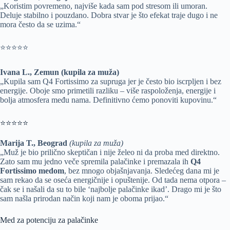
„Koristim povremeno, najviše kada sam pod stresom ili umoran.
Deluje stabilno i pouzdano. Dobra stvar je što efekat traje dugo i ne
mora često da se uzima.“
⭐⭐⭐⭐⭐
Ivana L., Zemun (kupila za muža)
„Kupila sam Q4 Fortissimo za supruga jer je često bio iscrpljen i bez
energije. Oboje smo primetili razliku – više raspoloženja, energije i
bolja atmosfera među nama. Definitivno ćemo ponoviti kupovinu.“
⭐⭐⭐⭐⭐
Marija T., Beograd
(kupila za muža)
„Muž je bio prilično skeptičan i nije želeo ni da proba med direktno.
Zato sam mu jedno veče spremila palačinke i premazala ih
Q4
Fortissimo medom
, bez mnogo objašnjavanja. Sledećeg dana mi je
sam rekao da se oseća energičnije i opuštenije. Od tada nema otpora –
čak se i našali da su to bile ‘najbolje palačinke ikad’. Drago mi je što
sam našla prirodan način koji nam je oboma prijao.“
Med za potenciju za palačinke