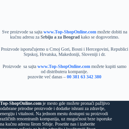
Sve proizvode sa sajta
www.Top-ShopOnline.com
možete dobiti na
kućnu adresu za
Srbiju a za Beograd
kako se dogovorimo.
Proizvode isporučujemo u Crnoj Gori, Bosni i Hercegovini, Republici
Srpskoj, Hrvatska, Makedoniji, Sloveniji i dr.
Proizvode sa sajta
www.Top-ShopOnline.com
možete kupiti samo
od distributera kompanije.
pozovite već danas –
00 381 63 342 380
Top-ShopOnline.com
je mesto gde možete pronaći pažljivo
odabrane prirodne proizvode i dodatke ishrani za zdravlje,
energiju i vitalnost. Na jednom mestu dostupni su proizvodi
različitih renomiranih kompanija, uz mogućnost brze isporuke
na kućnu adresu širom Srbije. Posetite nas i izaberite