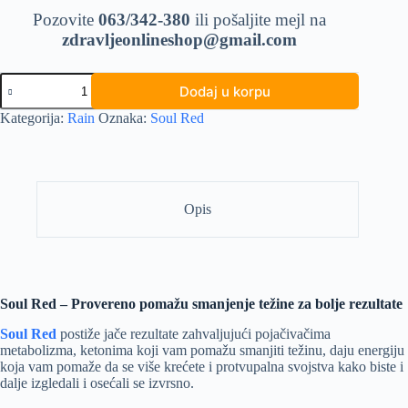
Pozovite
063/342-380
ili pošaljite mejl na
zdravljeonlineshop@gmail.com
Soul
Dodaj u korpu
Red
količina
Kategorija:
Rain
Oznaka:
Soul Red
Opis
Soul Red – Provereno pomažu smanjenje težine za bolje rezultate
Soul Red
postiže jače rezultate zahvaljujući pojačivačima
metabolizma, ketonima koji vam pomažu smanjiti težinu, daju energiju
koja vam pomaže da se više krećete i protvupalna svojstva kako biste i
dalje izgledali i osećali se izvrsno.