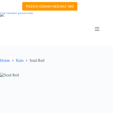
Skip
to
POZOVI ODMAH 063/342-380
content
Home
Rain
Soul Red