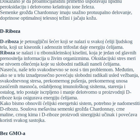
Dokazano je da proantocijanidini primetno usporavaju lipidnu
peroksidaciju i delotvorno kelatiraju ione železa.
Semenke grožđa Chardonnay imaju snažno protuupalno delovanje,
doprinose optimalnoj telesnoj težini i jačaju kožu.
D-Riboza
D-riboza
je petougljični šećer koji se nalazi u svakoj ćeliji ljudskog
tela, koji uz kiseonik i adenozin trifosfat daje energiju ćelijama.
Riboza
se nalazi i u ribonukleinskoj kiselini, koja je jedan od glavnih
prenositelja informacija u živim organizmima. Oksidacijski stres meri
se nivoem oštećenja koje su slobodni radikali naneli ćelijama.
Nasreću, naše telo svakodnevno se nosi s tim problemom. Međutim,
ako se u telu iznadprosečno povećaju slobodni radikali usled vežbanja,
svakodnevnog stresa, prekomernog pušenja, prekomernog unosa
zasićenih masnoća, oslabljenog imunološkog sisitema, starenja i
ostalog, telo postaje iscrpljeno i manje delotvorno u proizvodnji D-
riboze koja osigurava energiju ćelijama.
Kako bismo obnovili ćelijski energetski sistem, potrebno je nadomestiti
D-ribozu. Soulova mešavina semenki grožđa Chardonnay, crne
maline, crnog kima i D-riboze proizvodi sinergijski učinak i povećava
koristi svakog sastojka.
Bez GMO-a