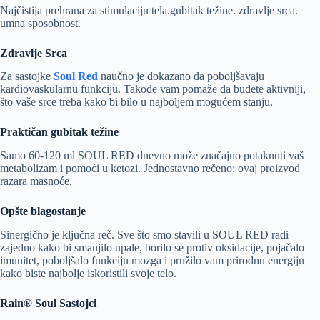
Najčistija prehrana za stimulaciju tela.gubitak težine. zdravlje srca.
umna sposobnost.
Zdravlje Srca
Za sastojke
Soul Red
naučno je dokazano da poboljšavaju
kardiovaskularnu funkciju. Takođe vam pomaže da budete aktivniji,
što vaše srce treba kako bi bilo u najboljem mogućem stanju.
Praktičan gubitak težine
Samo 60-120 ml SOUL RED dnevno može značajno potaknuti vaš
metabolizam i pomoći u ketozi. Jednostavno rečeno: ovaj proizvod
razara masnoće.
Opšte blagostanje
Sinergično je ključna reč. Sve što smo stavili u SOUL RED radi
zajedno kako bi smanjilo upale, borilo se protiv oksidacije, pojačalo
imunitet, poboljšalo funkciju mozga i pružilo vam prirodnu energiju
kako biste najbolje iskoristili svoje telo.
Rain® Soul Sastojci