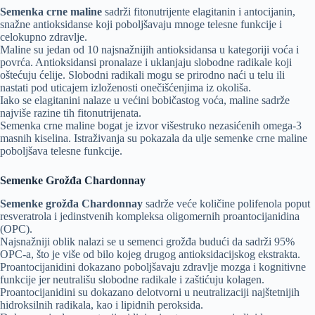
Semenka crne maline
sadrži fitonutrijente elagitanin i antocijanin,
snažne antioksidanse koji poboljšavaju mnoge telesne funkcije i
celokupno zdravlje.
Maline su jedan od 10 najsnažnijih antioksidansa u kategoriji voća i
povrća. Antioksidansi pronalaze i uklanjaju slobodne radikale koji
oštećuju ćelije. Slobodni radikali mogu se prirodno naći u telu ili
nastati pod uticajem izloženosti onečišćenjima iz okoliša.
Iako se elagitanini nalaze u većini bobičastog voća, maline sadrže
najviše razine tih fitonutrijenata.
Semenka crne maline bogat je izvor višestruko nezasićenih omega-3
masnih kiselina. Istraživanja su pokazala da ulje semenke crne maline
poboljšava telesne funkcije.
Semenke Grožđa Chardonnay
Semenke grožđa Chardonnay
sadrže veće količine polifenola poput
resveratrola i jedinstvenih kompleksa oligomernih proantocijanidina
(OPC).
Najsnažniji oblik nalazi se u semenci grožđa budući da sadrži 95%
OPC-a, što je više od bilo kojeg drugog antioksidacijskog ekstrakta.
Proantocijanidini dokazano poboljšavaju zdravlje mozga i kognitivne
funkcije jer neutrališu slobodne radikale i zaštićuju kolagen.
Proantocijanidini su dokazano delotvorni u neutralizaciji najštetnijih
hidroksilnih radikala, kao i lipidnih peroksida.