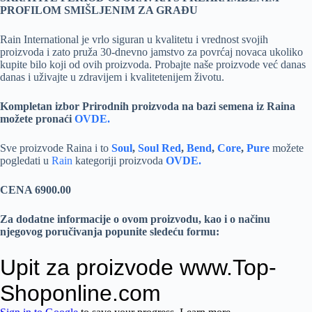
PROFILOM SMIŠLJENIM ZA GRAĐU
Rain International je vrlo siguran u kvalitetu i vrednost svojih
proizvoda i zato pruža 30-dnevno jamstvo za povrćaj novaca ukoliko
kupite bilo koji od ovih proizvoda. Probajte naše proizvode već danas
danas i uživajte u zdravijem i kvalitetenijem životu.
Kompletan izbor Prirodnih proizvoda na bazi semena iz Raina
možete pronaći
OVDE.
Sve proizvode Raina i to
Soul
,
Soul Red
,
Bend
,
Core
,
Pure
možete
pogledati u
Rain
kategoriji proizvoda
OVDE.
CENA 6900.00
Za dodatne informacije o ovom proizvodu, kao i o načinu
njegovog poručivanja popunite sledeću formu: