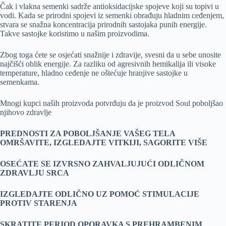
Čak i vlakna semenki sadrže antioksidacijske spojeve koji su topivi u
vodi. Kada se prirodni spojevi iz semenki obrađuju hladnim ceđenjem,
stvara se snažna koncentracija prirodnih sastojaka punih energije.
Takve sastojke koristimo u našim proizvodima.
Zbog toga ćete se osjećati snažnije i zdravije, svesni da u sebe unosite
najčišći oblik energije. Za razliku od agresivnih hemikalija ili visoke
temperature, hladno ceđenje ne oštećuje hranjive sastojke u
semenkama.
Mnogi kupci naših proizvoda potvrđuju da je proizvod Soul poboljšao
njihovo zdravlje
PREDNOSTI ZA POBOLJŠANJE VAŠEG TELA
OMRŠAVITE, IZGLEDAJTE VITKIJI, SAGORITE VIŠE
OSEĆATE SE IZVRSNO ZAHVALJUJUĆI ODLIČNOM
ZDRAVLJU SRCA
IZGLEDAJTE ODLIČNO UZ POMOĆ STIMULACIJE
PROTIV STARENJA
SKRATITE PERIOD OPORAVKA S PREHRAMBENIM