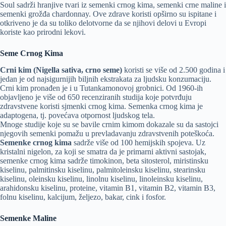
Soul sadrži hranjive tvari iz semenki crnog kima, semenki crne maline i
semenki grožđa chardonnay. Ove zdrave koristi opširno su ispitane i
otkriveno je da su toliko delotvorne da se njihovi delovi u Evropi
koriste kao prirodni lekovi.
Seme Crnog Kima
Crni kim (Nigella sativa, crno seme)
koristi se više od 2.500 godina i
jedan je od najsigurnijih biljnih ekstrakata za ljudsku konzumaciju.
Crni kim pronađen je i u Tutankamonovoj grobnici. Od 1960-ih
objavljeno je više od 650 recenziranih studija koje potvrđuju
zdravstvene koristi sjmenki crnog kima. Semenka crnog kima je
adaptogena, tj. povećava otpornost ljudskog tela.
Mnoge studije koje su se bavile crnim kimom dokazale su da sastojci
njegovih semenki pomažu u prevladavanju zdravstvenih poteškoća.
Semenke crnog kima
sadrže više od 100 hemijskih spojeva. Uz
kristalni nigelon, za koji se smatra da je primarni aktivni sastojak,
semenke crnog kima sadrže timokinon, beta sitosterol, miristinsku
kiselinu, palmitinsku kiselinu, palmitoleinsku kiselinu, stearinsku
kiselinu, oleinsku kiselinu, linolnu kiselinu, linoleinsku kiselinu,
arahidonsku kiselinu, proteine, vitamin B1, vitamin B2, vitamin B3,
folnu kiselinu, kalcijum, željezo, bakar, cink i fosfor.
Semenke Maline