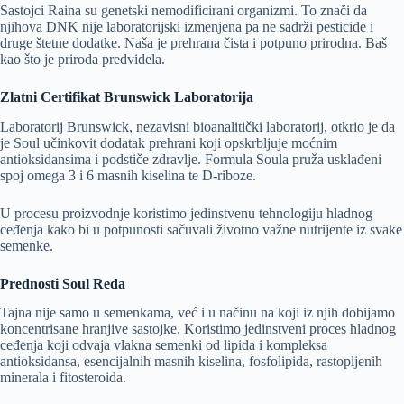
Sastojci Raina su genetski nemodificirani organizmi. To znači da
njihova DNK nije laboratorijski izmenjena pa ne sadrži pesticide i
druge štetne dodatke. Naša je prehrana čista i potpuno prirodna. Baš
kao što je priroda predvidela.
Zlatni Certifikat Brunswick Laboratorija
Laboratorij Brunswick, nezavisni bioanalitički laboratorij, otkrio je da
je Soul učinkovit dodatak prehrani koji opskrbljuje moćnim
antioksidansima i podstiče zdravlje. Formula Soula pruža usklađeni
spoj omega 3 i 6 masnih kiselina te D-riboze.
U procesu proizvodnje koristimo jedinstvenu tehnologiju hladnog
ceđenja kako bi u potpunosti sačuvali životno važne nutrijente iz svake
semenke.
Prednosti Soul Reda
Tajna nije samo u semenkama, već i u načinu na koji iz njih dobijamo
koncentrisane hranjive sastojke. Koristimo jedinstveni proces hladnog
ceđenja koji odvaja vlakna semenki od lipida i kompleksa
antioksidansa, esencijalnih masnih kiselina, fosfolipida, rastopljenih
minerala i fitosteroida.