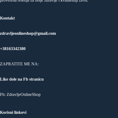
proverena rešenja za bolje zdravlje i kvalitetniji život.
Kontakt
zdravljeonlineshop@gmail.com
+38163342380
ZAPRATITE ME NA:
Like dole na Fb stranicu
Fb:
ZdravljeOnlineShop
Korisni linkovi