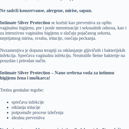
Ne sadrži konzervanse, alergene, mirise, sapun.
Intimate Silver Protection
se koristi kao preventiva za opštu
vaginalnu higijenu, pre i posle menstruacije i seksualnih odnosa, kao i
za intenzivnu vaginalnu higijenu u slučaju pojačanog sekreta,
neprijatnog mirisa, svraba, iritacije, osećaja peckanja.
Nezamenjiva je dopuna terapiji za otklanjanje gljivičnih i bakterijskih
infekcija. Sprečava vaginalnu infekciju. Neutrališe štetne bakterije na
pouzdan i prirodan način.
Intimate Silver Protection – Nano srebrna voda za intimnu
higijenu žena i muškarca!
Tretira genitalne tegobe:
sprečava infekcije
otklanja iritacije
potpomaže procese izlečenja
idealna preventiva