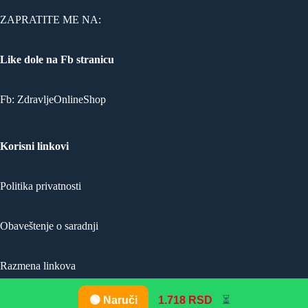
ZAPRATITE ME NA:
Like dole na Fb stranicu
Fb:
ZdravljeOnlineShop
Korisni linkovi
Politika privatnosti
Obaveštenje o saradnji
Razmena linkova
🟢 Naruči
1.718 RSD
⏳
Mapa Sajta