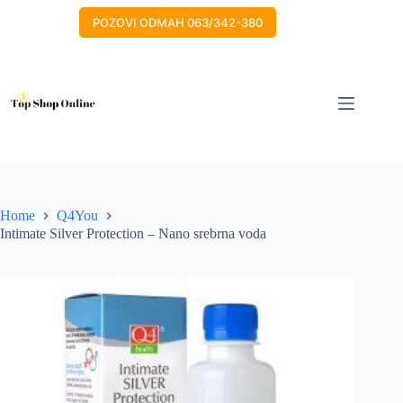
Skip
to
POZOVI ODMAH 063/342-380
content
Home
Q4You
Intimate Silver Protection – Nano srebrna voda