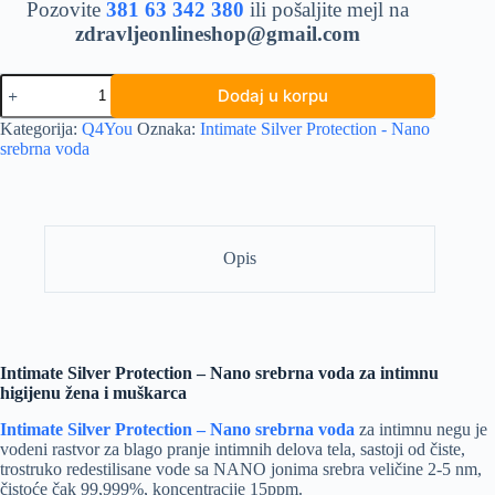
Pozovite
381 63 342 380
ili pošaljite mejl na
zdravljeonlineshop@gmail.com
Intimate
Dodaj u korpu
Silver
Protection
Kategorija:
Q4You
Oznaka:
Intimate Silver Protection - Nano
-
srebrna voda
Nano
srebrna
voda
količina
Opis
Intimate Silver Protection – Nano srebrna voda za intimnu
higijenu žena i muškarca
Intimate Silver Protection – Nano srebrna voda
za intimnu negu je
vodeni rastvor za blago pranje intimnih delova tela, sastoji od čiste,
trostruko redestilisane vode sa NANO jonima srebra veličine 2-5 nm,
čistoće čak 99,999%, koncentracije 15ppm.