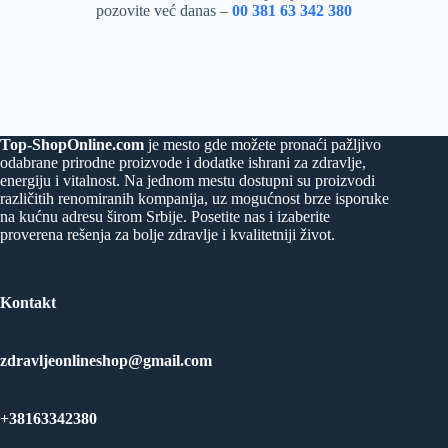
pozovite već danas –
00 381 63 342 380
Top-ShopOnline.com
je mesto gde možete pronaći pažljivo
odabrane prirodne proizvode i dodatke ishrani za zdravlje,
energiju i vitalnost. Na jednom mestu dostupni su proizvodi
različitih renomiranih kompanija, uz mogućnost brze isporuke
na kućnu adresu širom Srbije. Posetite nas i izaberite
proverena rešenja za bolje zdravlje i kvalitetniji život.
Kontakt
zdravljeonlineshop@gmail.com
+38163342380