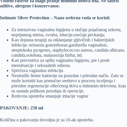
Vodeni rastvor za blago pranje intimnih delova tela. Ne sadrži
aditive, alergene i konzervanse.
Intimate Silver Protection – Nano srebrna voda se koristi
:
Za intenzivnu vaginalnu higijenu u slučaju pojačanog sekreta,
neprijatnog mirisa, svraba, iritacije,osećaja peckanja;
Kao dopuna terapiji za otklanjanje gljivičnih i bakterijskih
infekcija: neisseria gonorrhoeae,gardurella vaginalisis,
streptokoka pyogenes, staphylococcus aureus, candida albicans,
candida,eolobata, malassezija furfur, itd.
Kao preventiva za opštu vaginalnu higijenu, pre i posle
menstruacije i seksualnih odnosa.
Sprečava vaginalnu infekciju
Neutrališe štetne bakterije na pouzdan i prirodan način. Zato se
može koristiti kao pomoćno sredstvo u procesu isceljenja i
prirodne regeneracije oštećenog tkiva u intimnim delovima, koja
su nastala prilikom porođaja ili operacije.
Redovna upotreba smanjuje iritacije vagine
PAKOVANJE: 250 ml
Količina u pakovanju dovoljna je za 10-ak upotreba.