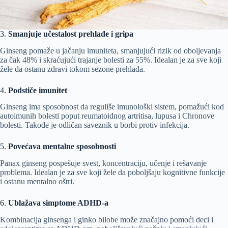
3.
Smanjuje učestalost prehlade i gripa
Ginseng pomaže u jačanju imuniteta, smanjujući rizik od oboljevanja
za čak 48% i skraćujući trajanje bolesti za 55%. Idealan je za sve koji
žele da ostanu zdravi tokom sezone prehlada.
4.
Podstiče imunitet
Ginseng ima sposobnost da reguliše imunološki sistem, pomažući kod
autoimunih bolesti poput reumatoidnog artritisa, lupusa i Chronove
bolesti. Takođe je odličan saveznik u borbi protiv infekcija.
5.
Povećava mentalne sposobnosti
Panax ginseng pospešuje svest, koncentraciju, učenje i rešavanje
problema. Idealan je za sve koji žele da poboljšaju kognitivne funkcije
i ostanu mentalno oštri.
6.
Ublažava simptome ADHD-a
Kombinacija ginsenga i ginko bilobe može značajno pomoći deci i