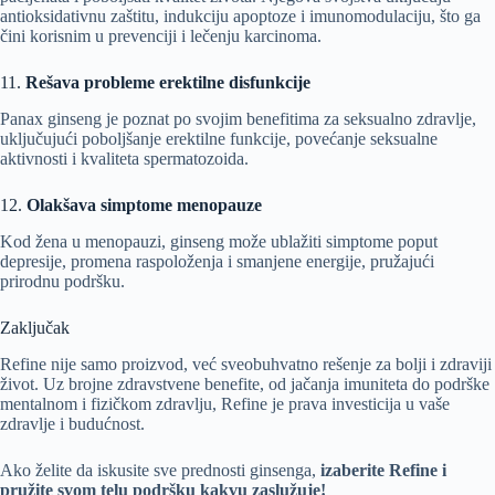
antioksidativnu zaštitu, indukciju apoptoze i imunomodulaciju, što ga
čini korisnim u prevenciji i lečenju karcinoma.
11.
Rešava probleme erektilne disfunkcije
Panax ginseng je poznat po svojim benefitima za seksualno zdravlje,
uključujući poboljšanje erektilne funkcije, povećanje seksualne
aktivnosti i kvaliteta spermatozoida.
12.
Olakšava simptome menopauze
Kod žena u menopauzi, ginseng može ublažiti simptome poput
depresije, promena raspoloženja i smanjene energije, pružajući
prirodnu podršku.
Zaključak
Refine nije samo proizvod, već sveobuhvatno rešenje za bolji i zdraviji
život. Uz brojne zdravstvene benefite, od jačanja imuniteta do podrške
mentalnom i fizičkom zdravlju, Refine je prava investicija u vaše
zdravlje i budućnost.
Ako želite da iskusite sve prednosti ginsenga,
izaberite Refine i
pružite svom telu podršku kakvu zaslužuje!