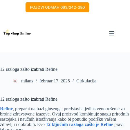
Skip
to
POZOVI ODMAH 063/342-380
content
12 razloga zašto izabrati Refine
milans
februar 17, 2025
Cirkulacija
12 razloga zašto izabrati Refine
Refine
, preparat na bazi ginsenga, predstavlja jedinstveno rešenje za
brojne zdravstvene izazove. Ovaj proizvod kombinuje snagu prirodnih
sastojaka i naučnih istraživanja kako bi ponudio podršku vašem
zdravlju i dobrobiti. Evo
12 ključnih razloga zašto je Refine
pravi
izbor za vas: