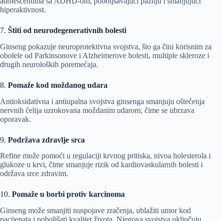
adolescentima sa ADHD-om, poboljšavajući pažnju i smanjujući
hiperaktivnost.
7.
Štiti od neurodegenerativnih bolesti
Ginseng pokazuje neuroprotektivna svojstva, što ga čini korisnim za
obolele od Parkinsonove i Alzheimerove bolesti, multiple skleroze i
drugih neuroloških poremećaja.
8.
Pomaže kod moždanog udara
Antioksidativna i antiupalna svojstva ginsenga smanjuju oštećenja
nervnih ćelija uzrokovana moždanim udarom, čime se ubrzava
oporavak.
9.
Podržava zdravlje srca
Refine može pomoći u regulaciji krvnog pritiska, nivoa holesterola i
glukoze u krvi, čime smanjuje rizik od kardiovaskularnih bolesti i
održava srce zdravim.
10.
Pomaže u borbi protiv karcinoma
Ginseng može smanjiti nuspojave zračenja, ublažiti umor kod
pacijenata i poboljšati kvalitet života. Njegova svojstva uključuju