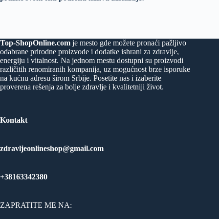
Top-ShopOnline.com
je mesto gde možete pronaći pažljivo
odabrane prirodne proizvode i dodatke ishrani za zdravlje,
energiju i vitalnost. Na jednom mestu dostupni su proizvodi
različitih renomiranih kompanija, uz mogućnost brze isporuke
na kućnu adresu širom Srbije. Posetite nas i izaberite
proverena rešenja za bolje zdravlje i kvalitetniji život.
Kontakt
zdravljeonlineshop@gmail.com
+38163342380
ZAPRATITE ME NA: