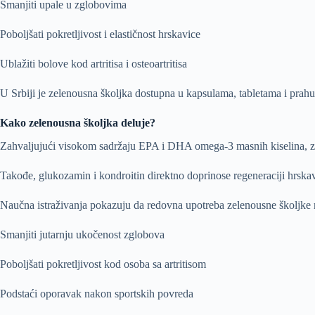
Smanjiti upale u zglobovima
Poboljšati pokretljivost i elastičnost hrskavice
Ublažiti bolove kod artritisa i osteoartritisa
U Srbiji je zelenousna školjka dostupna u kapsulama, tabletama i prahu,
Kako zelenousna školjka deluje?
Zahvaljujući visokom sadržaju EPA i DHA omega-3 masnih kiselina, ze
Takođe, glukozamin i kondroitin direktno doprinose regeneraciji hrska
Naučna istraživanja pokazuju da redovna upotreba zelenousne školjke
Smanjiti jutarnju ukočenost zglobova
Poboljšati pokretljivost kod osoba sa artritisom
Podstaći oporavak nakon sportskih povreda