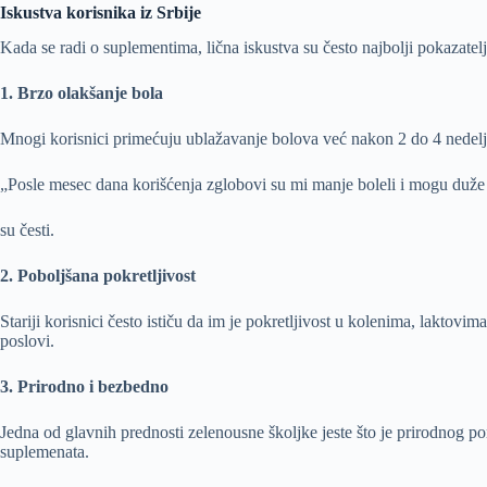
Iskustva korisnika iz Srbije
Kada se radi o suplementima, lična iskustva su često najbolji pokazatel
1. Brzo olakšanje bola
Mnogi korisnici primećuju ublažavanje bolova već nakon 2 do 4 nedel
„Posle mesec dana korišćenja zglobovi su mi manje boleli i mogu duž
su česti.
2. Poboljšana pokretljivost
Stariji korisnici često ističu da im je pokretljivost u kolenima, lakto
poslovi.
3. Prirodno i bezbedno
Jedna od glavnih prednosti zelenousne školjke jeste što je prirodnog por
suplemenata.