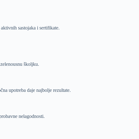
ktivnih sastojaka i sertifikate.
 zelenousnu školjku.
čna upotreba daje najbolje rezultate.
 probavne nelagodnosti.