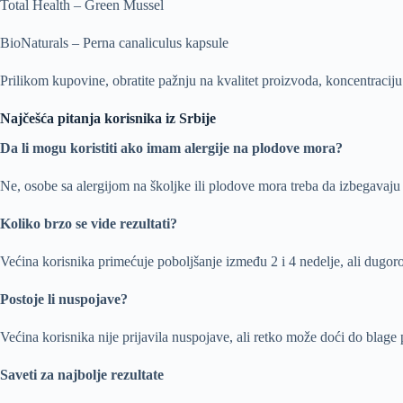
Total Health – Green Mussel
BioNaturals – Perna canaliculus kapsule
Prilikom kupovine, obratite pažnju na kvalitet proizvoda, koncentraciju a
Najčešća pitanja korisnika iz Srbije
Da li mogu koristiti ako imam alergije na plodove mora?
Ne, osobe sa alergijom na školjke ili plodove mora treba da izbegavaju
Koliko brzo se vide rezultati?
Većina korisnika primećuje poboljšanje između 2 i 4 nedelje, ali dugoro
Postoje li nuspojave?
Većina korisnika nije prijavila nuspojave, ali retko može doći do blage
Saveti za najbolje rezultate