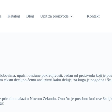
a
Katalog
Blog
Upit za proizvode
Kontakt
globovima, upala i otežane pokretljivosti. Jedan od proizvoda koji je po
om tekstu detaljno ćemo analizirati kako deluje, za koga je pogodna i šta
e prirodno nalazi u Novom Zelandu. Ono što je posebno kod ove školjk
gu: