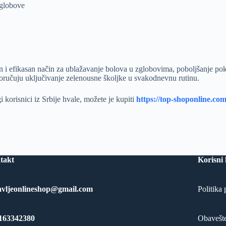
zglobove
 i efikasan način za ublažavanje bolova u zglobovima, poboljšanje pokre
poručuju uključivanje zelenousne školjke u svakodnevnu rutinu.
i korisnici iz Srbije hvale, možete je kupiti
https://top-shoponline.com
takt
Korisni 
avljeonlineshop@gmail.com
Politika 
163342380
Obavešte