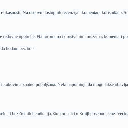
j efikasnosti. Na osnovu dostupnih recenzija i komentara korisnika iz S
je redovne upotrebe. Na forumima i društvenim mrežama, komentari po
e da hodam bez bola“
vima i kukovima znatno poboljšana. Neki napominju da mogu lakše obavlja
ekla i bez štetnih hemikalija, što korisnici u Srbiji posebno cene. Većin