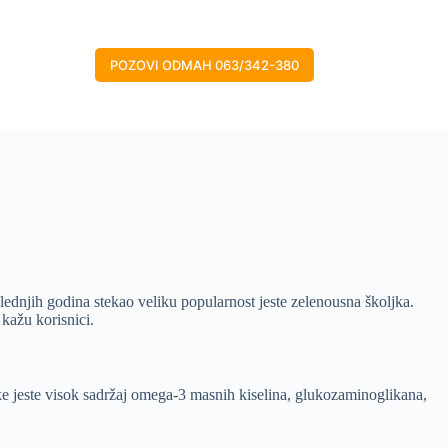
POZOVI ODMAH 063/342-380
slednjih godina stekao veliku popularnost jeste zelenousna školjka.
 kažu korisnici.
e jeste visok sadržaj omega-3 masnih kiselina, glukozaminoglikana,