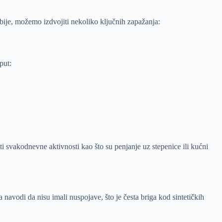
rbije, možemo izdvojiti nekoliko ključnih zapažanja:
put:
ti svakodnevne aktivnosti kao što su penjanje uz stepenice ili kućni
a navodi da nisu imali nuspojave, što je česta briga kod sintetičkih