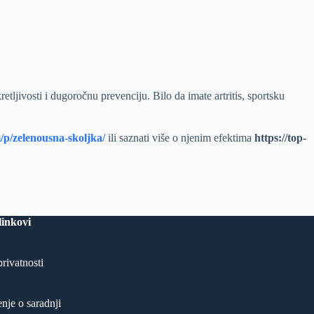
tljivosti i dugoročnu prevenciju. Bilo da imate artritis, sportsku
/p/zelenousna-skoljka/
ili saznati više o njenim efektima
https://top-
linkovi
privatnosti
nje o saradnji