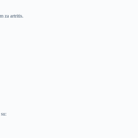
za artritis.
 su: