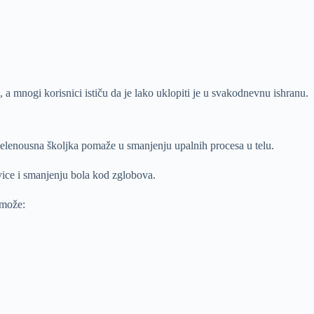
 a mnogi korisnici ističu da je lako uklopiti je u svakodnevnu ishranu.
lenousna školjka pomaže u smanjenju upalnih procesa u telu.
vice i smanjenju bola kod zglobova.
 može: