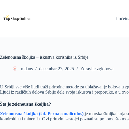
Skip
to
content
Početn
Zelenousna školjka – iskustva korisnika iz Srbije
milans
decembar 23, 2025
Zdravlje zglobova
U Srbiji sve više ljudi traži prirodne metode za ublažavanje bolova u z
Ljudi iz različitih delova Srbije dele svoja iskustva i preporuke, a u ov
Šta je zelenousna školjka?
Zelenousna školjka (lat. Perna canaliculus)
je morska školjka koja s
kondroitina i minerala. Ovi prirodni sastojci poznati su po tome što mo