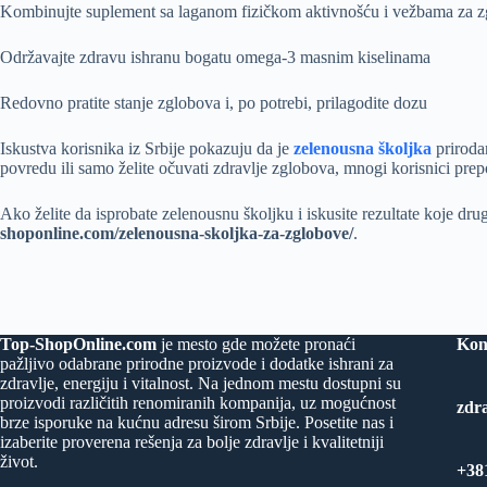
Kombinujte suplement sa laganom fizičkom aktivnošću i vežbama za 
Održavajte zdravu ishranu bogatu omega-3 masnim kiselinama
Redovno pratite stanje zglobova i, po potrebi, prilagodite dozu
Iskustva korisnika iz Srbije pokazuju da je
zelenousna školjka
prirodan
povredu ili samo želite očuvati zdravlje zglobova, mnogi korisnici pre
Ako želite da isprobate zelenousnu školjku i iskusite rezultate koje drug
shoponline.com/zelenousna-skoljka-za-zglobove/
.
Top-ShopOnline.com
je mesto gde možete pronaći
Kon
pažljivo odabrane prirodne proizvode i dodatke ishrani za
zdravlje, energiju i vitalnost. Na jednom mestu dostupni su
proizvodi različitih renomiranih kompanija, uz mogućnost
zdr
brze isporuke na kućnu adresu širom Srbije. Posetite nas i
izaberite proverena rešenja za bolje zdravlje i kvalitetniji
život.
+38