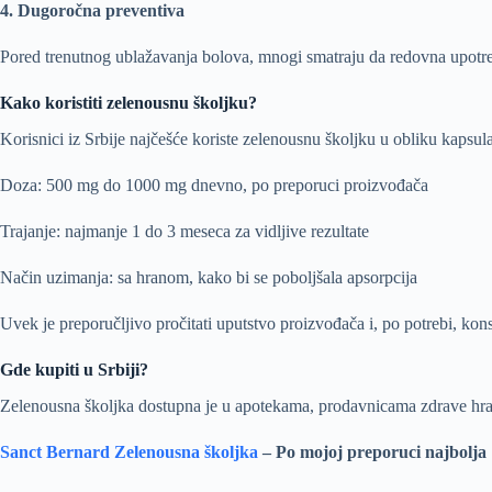
4. Dugoročna preventiva
Pored trenutnog ublažavanja bolova, mnogi smatraju da redovna upotreb
Kako koristiti zelenousnu školjku?
Korisnici iz Srbije najčešće koriste zelenousnu školjku u obliku kapsula
Doza: 500 mg do 1000 mg dnevno, po preporuci proizvođača
Trajanje: najmanje 1 do 3 meseca za vidljive rezultate
Način uzimanja: sa hranom, kako bi se poboljšala apsorpcija
Uvek je preporučljivo pročitati uputstvo proizvođača i, po potrebi, ko
Gde kupiti u Srbiji?
Zelenousna školjka dostupna je u apotekama, prodavnicama zdrave hran
Sanct Bernard Zelenousna školjka
– Po mojoj preporuci najbolja