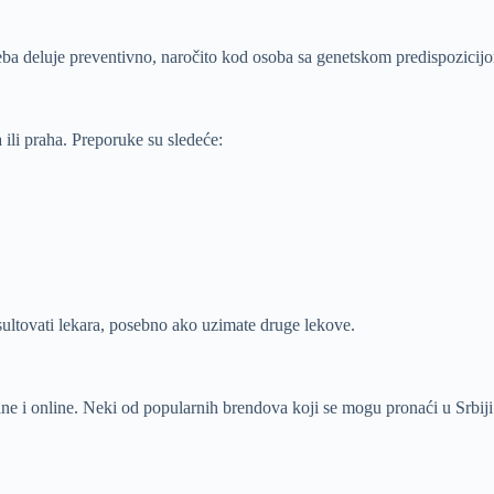
a deluje preventivno, naročito kod osoba sa genetskom predispozicijom 
 ili praha. Preporuke su sledeće:
nsultovati lekara, posebno ako uzimate druge lekove.
e i online. Neki od popularnih brendova koji se mogu pronaći u Srbiji