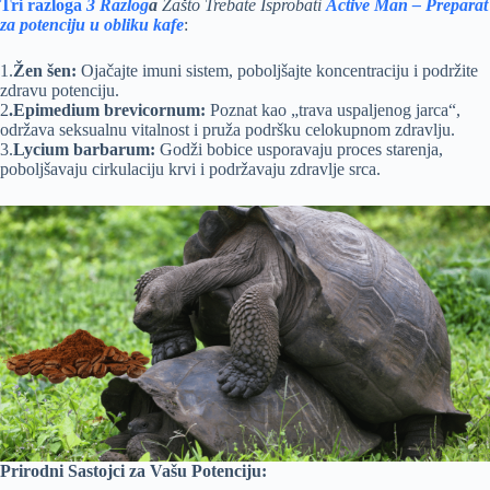
Tri razloga
3 Razlog
a
Zašto Trebate Isprobati
Active Man – Preparat
za potenciju u obliku kafe
:
1.
Žen šen:
Ojačajte imuni sistem, poboljšajte koncentraciju i podržite
zdravu potenciju.
2
.Epimedium brevicornum:
Poznat kao „trava uspaljenog jarca“,
održava seksualnu vitalnost i pruža podršku celokupnom zdravlju.
3.
Lycium barbarum:
Godži bobice usporavaju proces starenja,
poboljšavaju cirkulaciju krvi i podržavaju zdravlje srca.
Prirodni Sastojci za Vašu Potenciju: