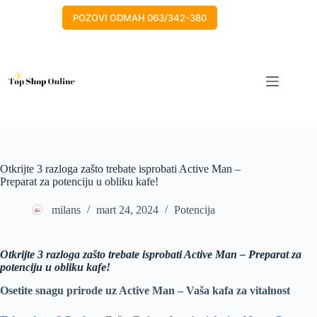
Skip
to
POZOVI ODMAH 063/342-380
content
Otkrijte 3 razloga zašto trebate isprobati Active Man –
Preparat za potenciju u obliku kafe!
milans
mart 24, 2024
Potencija
Otkrijte 3 razloga zašto trebate isprobati Active Man – Preparat za
potenciju u obliku kafe!
Osetite snagu prirode uz Active Man – Vaša kafa za vitalnost