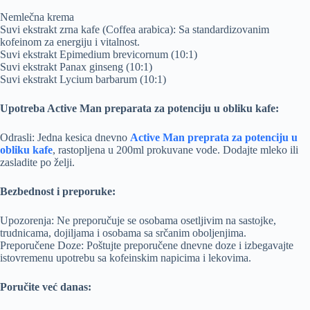
Nemlečna krema
Suvi ekstrakt zrna kafe (Coffea arabica): Sa standardizovanim
kofeinom za energiju i vitalnost.
Suvi ekstrakt Epimedium brevicornum (10:1)
Suvi ekstrakt Panax ginseng (10:1)
Suvi ekstrakt Lycium barbarum (10:1)
Upotreba Active Man preparata za potenciju u obliku kafe:
Odrasli: Jedna kesica dnevno
Active Man preprata za potenciju u
obliku kafe
, rastopljena u 200ml prokuvane vode. Dodajte mleko ili
zasladite po želji.
Bezbednost i preporuke:
Upozorenja: Ne preporučuje se osobama osetljivim na sastojke,
trudnicama, dojiljama i osobama sa srčanim oboljenjima.
Preporučene Doze: Poštujte preporučene dnevne doze i izbegavajte
istovremenu upotrebu sa kofeinskim napicima i lekovima.
Poručite već danas: