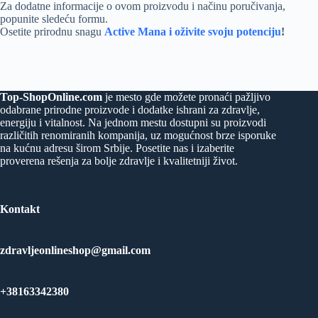
Za dodatne informacije o ovom proizvodu i načinu poručivanja,
popunite sledeću formu.
Osetite prirodnu snagu
Active Mana i oživite svoju potenciju
!
Top-ShopOnline.com
je mesto gde možete pronaći pažljivo
odabrane prirodne proizvode i dodatke ishrani za zdravlje,
energiju i vitalnost. Na jednom mestu dostupni su proizvodi
različitih renomiranih kompanija, uz mogućnost brze isporuke
na kućnu adresu širom Srbije. Posetite nas i izaberite
proverena rešenja za bolje zdravlje i kvalitetniji život.
Kontakt
zdravljeonlineshop@gmail.com
+38163342380