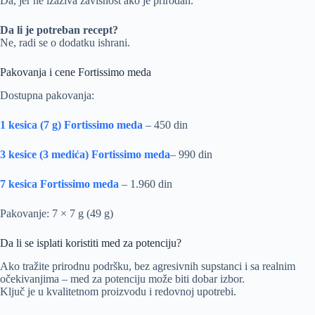
Da, jer ne izaziva zavisnost ako je prirodan.
Da li je potreban recept?
Ne, radi se o dodatku ishrani.
Pakovanja i cene Fortissimo meda
Dostupna pakovanja:
1 kesica (7 g) Fortissimo meda
– 450 din
3 kesice (3 medića) Fortissimo meda
– 990 din
7 kesica Fortissimo meda
– 1.960 din
Pakovanje: 7 × 7 g (49 g)
Da li se isplati koristiti med za potenciju?
Ako tražite prirodnu podršku, bez agresivnih supstanci i sa realnim
očekivanjima – med za potenciju može biti dobar izbor.
Ključ je u kvalitetnom proizvodu i redovnoj upotrebi.