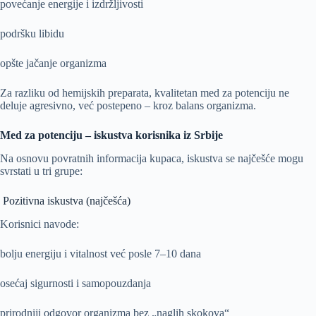
povećanje energije i izdržljivosti
podršku libidu
opšte jačanje organizma
Za razliku od hemijskih preparata, kvalitetan med za potenciju ne
deluje agresivno, već postepeno – kroz balans organizma.
Med za potenciju – iskustva korisnika iz Srbije
Na osnovu povratnih informacija kupaca, iskustva se najčešće mogu
svrstati u tri grupe:
Pozitivna iskustva (najčešća)
Korisnici navode:
bolju energiju i vitalnost već posle 7–10 dana
osećaj sigurnosti i samopouzdanja
prirodniji odgovor organizma bez „naglih skokova“