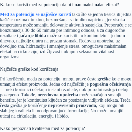
Kako se koristi med za potenciju da bi imao maksimalan efekat?
Med za potenciju
se najčešće koristi
tako što se jedna kesica ili jedna
kašičica uzima direktno, bez mešanja sa toplim napicima, jer visoka
temperatura može smanjiti delovanje aktivnih sastojaka. Preporučuje se
konzumacija 30 do 60 minuta pre intimnog odnosa, a za dugoročne
rezultate i
jačanje libida
može se koristiti i u kontinuitetu – jednom
dnevno, najbolje ujutru na prazan stomak. Redovna upotreba, uz
dovoljno sna, hidrataciju i smanjenje stresa, omogućava maksimalan
efekat na cirkulaciju, izdržljivost i ukupnu seksualnu vitalnost
organizma.
Najčešće greške kod korišćenja
Pri korišćenju meda za potenciju, mnogi prave česte
greške
koje mogu
umanjiti efekat proizvoda. Jedna od najčešćih je
pogrešna očekivanja
— neki korisnici očekuju instant rezultate, dok prirodni sastojci deluju
postepeno. Takođe,
neredovna upotreba
može značajno smanjiti
benefite, jer je kontinuitet ključan za postizanje vidljivih efekata. Treća
česta greška je korišćenje
neproverenih proizvoda
, koji mogu biti
slabijeg kvaliteta ili neodgovarajuće formulacije, što može umanjiti
uticaj na cirkulaciju, energiju i libido.
Kako prepoznati kvalitetan med za potenciju?