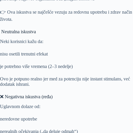
👉 Ova iskustva se najčešće vezuju za redovnu upotrebu i zdrav način
života.
Neutralna iskustva
Neki korisnici kažu da:
nisu osetili trenutni efekat
je potrebno više vremena (2–3 nedelje)
Ovo je potpuno realno jer med za potenciju nije instant stimulans, već
dodatak ishrani.
❌ Negativna iskustva (ređa)
Uglavnom dolaze od:
neredovne upotrebe
nerealnih očekivanja („da deluje odmah“)