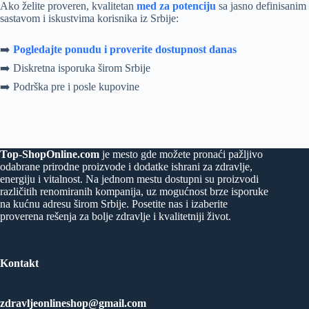
Ako želite proveren, kvalitetan
med za potenciju
sa jasno definisanim
sastavom i iskustvima korisnika iz Srbije:
➡️
Pogledajte ponudu i proverite dostupnost danas
➡️ Diskretna isporuka širom Srbije
➡️ Podrška pre i posle kupovine
Top-ShopOnline.com
je mesto gde možete pronaći pažljivo
odabrane prirodne proizvode i dodatke ishrani za zdravlje,
energiju i vitalnost. Na jednom mestu dostupni su proizvodi
različitih renomiranih kompanija, uz mogućnost brze isporuke
na kućnu adresu širom Srbije. Posetite nas i izaberite
proverena rešenja za bolje zdravlje i kvalitetniji život.
Kontakt
zdravljeonlineshop@gmail.com