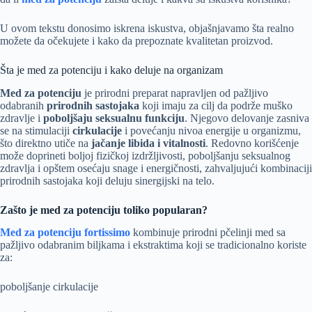
U ovom tekstu donosimo iskrena iskustva, objašnjavamo šta realno
možete da očekujete i kako da prepoznate kvalitetan proizvod.
Šta je med za potenciju i kako deluje na organizam
Med za potenciju
je prirodni preparat napravljen od pažljivo
odabranih
prirodnih sastojaka
koji imaju za cilj da podrže muško
zdravlje i
poboljšaju seksualnu funkciju
. Njegovo delovanje zasniva
se na stimulaciji
cirkulacije
i povećanju nivoa energije u organizmu,
što direktno utiče na
jačanje libida i vitalnosti
. Redovno korišćenje
može doprineti boljoj fizičkoj izdržljivosti, poboljšanju seksualnog
zdravlja i opštem osećaju snage i energičnosti, zahvaljujući kombinaciji
prirodnih sastojaka koji deluju sinergijski na telo.
Zašto je med za potenciju toliko popularan?
Med za potenciju fortissimo
kombinuje prirodni pčelinji med sa
pažljivo odabranim biljkama i ekstraktima koji se tradicionalno koriste
za:
poboljšanje cirkulacije