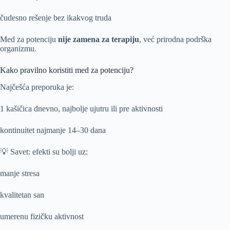
čudesno rešenje bez ikakvog truda
Med za potenciju
nije zamena za terapiju
, već prirodna podrška
organizmu.
Kako pravilno koristiti med za potenciju?
Najčešća preporuka je:
1 kašičica dnevno, najbolje ujutru ili pre aktivnosti
kontinuitet najmanje 14–30 dana
💡 Savet: efekti su bolji uz:
manje stresa
kvalitetan san
umerenu fizičku aktivnost