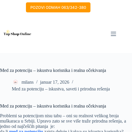
Skip
to
POZOVI ODMAH 063/342-380
content
Med za potenciju – iskustva korisnika i realna očekivanja
milans
januar 17, 2026
Med za potenciju – iskustva, saveti i prirodna rešenja
Med za potenciju – iskustva korisnika i realna očekivanja
Problemi sa potencijom nisu tabu – oni su realnost velikog broja
muškaraca u Srbiji. Upravo zato se sve više traže prirodna rešenja, a
jedno od najčešćih pitanja je:
da li
med za potenciju
zaista deluje i kakva su iskustva korisnika?