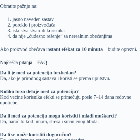
Obratite pažnju na:
jasno naveden sastav
poreklo i proizvođača
iskustva stvarnih korisnika
da nije „čudesno rešenje“ sa nerealnim obećanjima
Ako proizvod obećava in
stant efekat za 10 minuta
– budite oprezni.
Najčešća pitanja – FAQ
Da li je med za potenciju bezbedan?
Da, ako je prirodnog sastava i koristi se prema uputstvu.
Koliko brzo deluje med za potenciju?
Kod većine korisnika efekti se primećuju posle 7–14 dana redovne
upotrebe.
Da li med za potenciju mogu koristiti i mlađi muškarci?
Da, naročito kod umora, stresa i smanjenog libida.
Da li se može koristiti dugoročno?