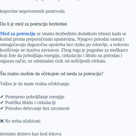
kupovine neproverenih proizvoda
Da li je med za potenciju bezbedan
Med za potenciju
se smatra bezbednim dodatkom ishrani kada se
koristi prema preporučenim uputstvima. Njegovi prirodni sastojci
omogućavaju dugoročna upotreba bez rizika po zdravlje, a redovno
korišćenje ne izaziva zavisnost. Zbog toga je pogodan za muškarce
koji žele da poboljšaju energiju, cirkulaciju i libido na prirodan i
siguran način, uz minimalan rizik od neželjenih efekata.
Šta realno možete da očekujete od meda za potenciju?
Važno je da imate realna očekivanja:
✔ Postepeno poboljšanje energije
✔ Podršku libidu i cirkulaciji
✔ Prirodno delovanje bez zavisnosti
❌ Ne treba očekivati:
trenutno dejstvo kao kod lekova